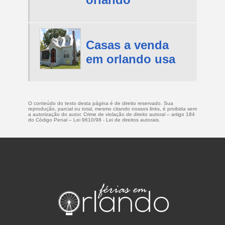
Casas a venda
em orlando usa
O conteúdo do texto desta página é de direito reservado. Sua
reprodução, parcial ou total, mesmo citando nossos links, é proibida sem
a autorização do autor. Crime de violação de direito autoral – artigo 184
do Código Penal –
Lei 9610/98 - Lei de direitos autorais
.