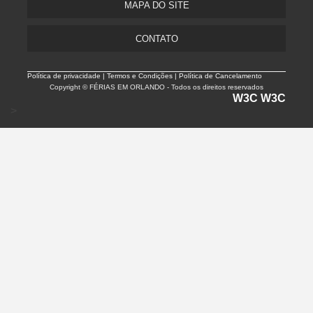
MAPA DO SITE
CONTATO
Política de privacidade |
Termos e Condições | Política de Cancelamento
Copyright © FÉRIAS EM ORLANDO - Todos os direitos reservados
W3C
W3C
>