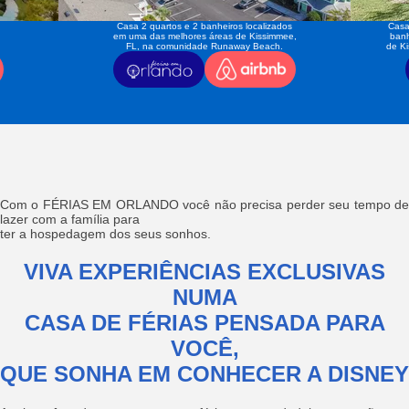
Casa 2 quartos e 2 banheiros localizados
Casa
em uma das melhores áreas de Kissimmee,
banh
FL, na comunidade Runaway Beach.
de K
Com o FÉRIAS EM ORLANDO você não precisa perder seu tempo de
lazer com a família para
ter a hospedagem dos seus sonhos.
VIVA EXPERIÊNCIAS EXCLUSIVAS
NUMA
CASA DE FÉRIAS PENSADA PARA
VOCÊ,
QUE SONHA EM CONHECER A DISNEY