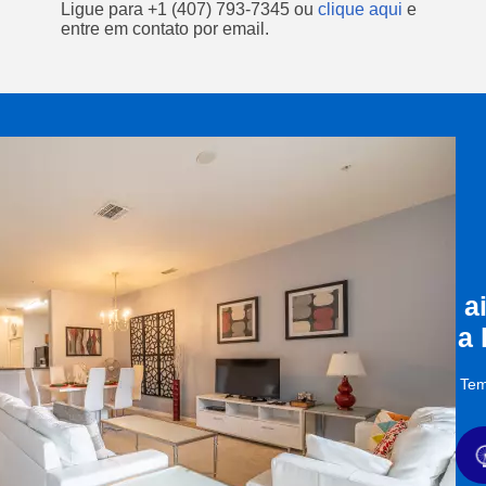
Ligue para
+1 (407) 793-7345
ou
clique aqui
e
entre em contato por email.
a
a
Tem