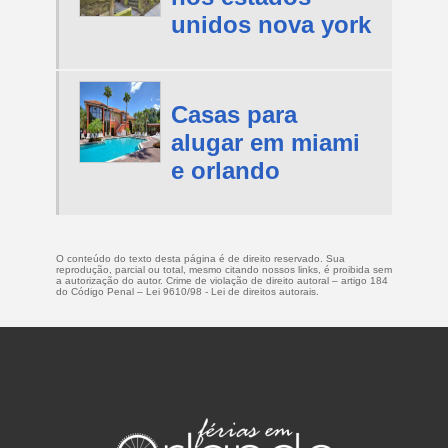
unidos nova york
Casas para
alugar em miami
e orlando
O conteúdo do texto desta página é de direito reservado. Sua
reprodução, parcial ou total, mesmo citando nossos links, é proibida sem
a autorização do autor. Crime de violação de direito autoral – artigo 184
do Código Penal –
Lei 9610/98 - Lei de direitos autorais
.