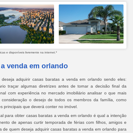
as e disponíveis livremente na internet.*
 a venda em orlando
deseja adquirir casas baratas a venda em orlando sendo eles:
ário traçar algumas diretrizes antes de tomar a decisão final da
ional com experiência no mercado imobiliário analisar o que mais
em consideração o desejo de todos os membros da família, como
es principais que deverá conter no imóvel.
onal para obter casas baratas a venda em orlando é qual a intenção
ento de apenas curtir temporada de férias com filhos, amigos e
inta de quem deseja adquirir casas baratas a venda em orlando para