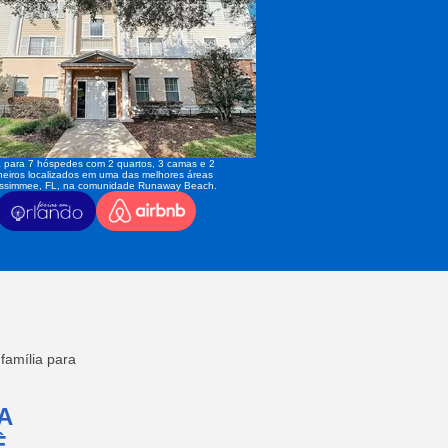
 para 7 hóspedes com 2 quartos, 3 camas e 2
eiros localizados em uma das melhores áreas
issimmee, FL, na comunidade Runaway Beach.
amília para
A
,