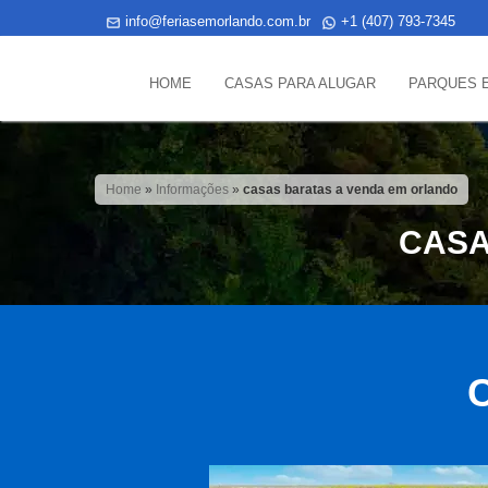
info@feriasemorlando.com.br
+1 (407) 793-7345
HOME
CASAS PARA ALUGAR
PARQUES 
Home
»
Informações
»
casas baratas a venda em orlando
CASA
C