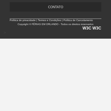
CONTATO
Política de privacidade |
Termos e Condições | Política de Cancelamento
Copyright © FÉRIAS EM ORLANDO - Todos os direitos reservados
W3C
W3C
>