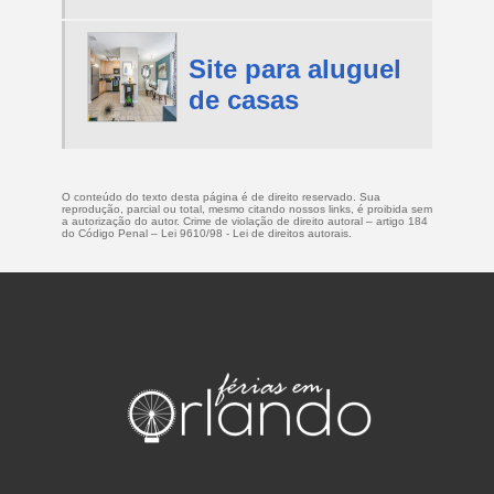
Site para aluguel
de casas
O conteúdo do texto desta página é de direito reservado. Sua
reprodução, parcial ou total, mesmo citando nossos links, é proibida sem
a autorização do autor. Crime de violação de direito autoral – artigo 184
do Código Penal –
Lei 9610/98 - Lei de direitos autorais
.