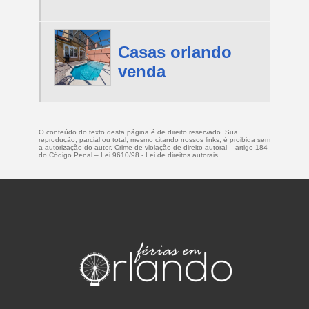
Casas orlando
venda
O conteúdo do texto desta página é de direito reservado. Sua
reprodução, parcial ou total, mesmo citando nossos links, é proibida sem
a autorização do autor. Crime de violação de direito autoral – artigo 184
do Código Penal –
Lei 9610/98 - Lei de direitos autorais
.