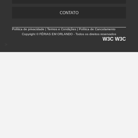
CONTATO
Política de privacidade |
Termos e Condições | Política de Cancelamento
Copyright © FÉRIAS EM ORLANDO - Todos os direitos reservados
W3C
W3C
>