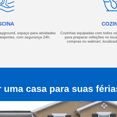
SCINA
COZI
layground, espaço para atividades
Cozinhas equipadas com todos os 
e esportes, com segurança 24h.
para preparar refeições no local
compras no walmart, localiza
r uma casa para suas féri