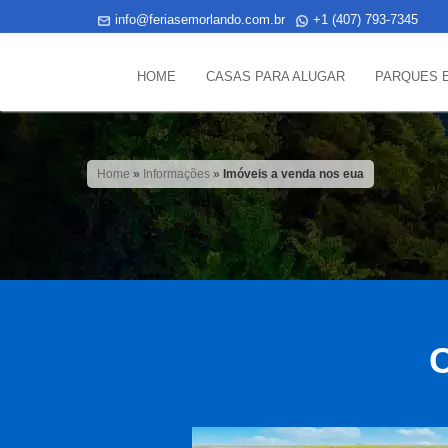
info@feriasemorlando.com.br
+1 (407) 793-7345
HOME
CASAS PARA ALUGAR
PARQUES 
Home
»
Informações
»
Imóveis a venda nos eua
C