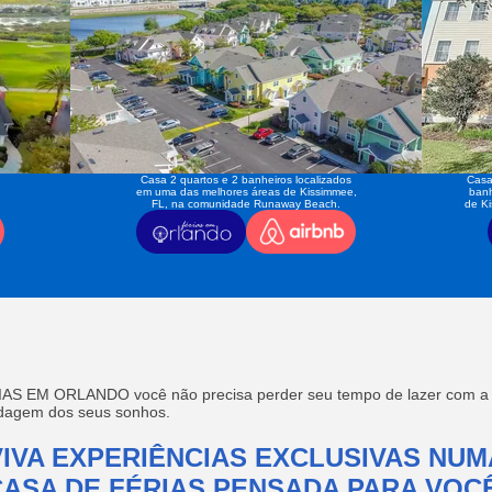
Casa 2 quartos e 2 banheiros localizados
Casa
em uma das melhores áreas de Kissimmee,
banh
FL, na comunidade Runaway Beach.
de K
AS EM ORLANDO você não precisa perder seu tempo de lazer com a f
edagem dos seus sonhos.
VIVA EXPERIÊNCIAS EXCLUSIVAS NUM
CASA DE FÉRIAS PENSADA PARA VOCÊ