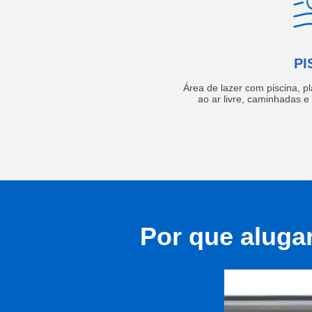
PI
Área de lazer com piscina, p
ao ar livre, caminhadas 
Por que aluga