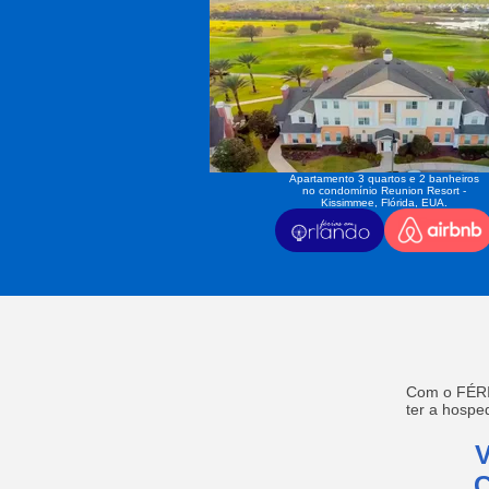
Apartamento 3 quartos e 2 banheiros
no condomínio Reunion Resort -
Kissimmee, Flórida, EUA.
Com o FÉRI
ter a hosp