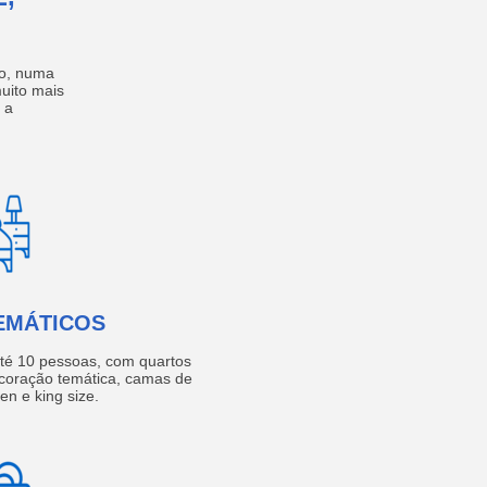
no, numa
muito mais
 a
EMÁTICOS
té 10 pessoas, com quartos
coração temática, camas de
een e king size.