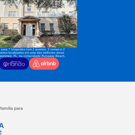
 para 7 hóspedes com 2 quartos, 3 camas e 2
eiros localizados em uma das melhores áreas
issimmee, FL, na comunidade Runaway Beach.
amília para
A
,