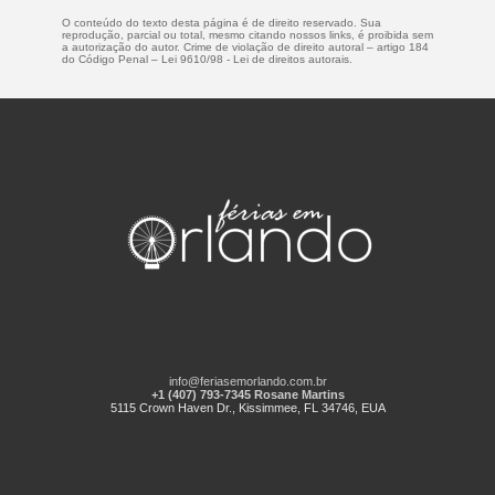
O conteúdo do texto desta página é de direito reservado. Sua
reprodução, parcial ou total, mesmo citando nossos links, é proibida sem
a autorização do autor. Crime de violação de direito autoral – artigo 184
do Código Penal –
Lei 9610/98 - Lei de direitos autorais
.
info@feriasemorlando.com.br
+1 (407) 793-7345 Rosane Martins
5115 Crown Haven Dr., Kissimmee, FL 34746, EUA