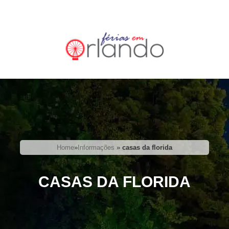
Home
»
Informações
»
casas da florida
CASAS DA FLORIDA