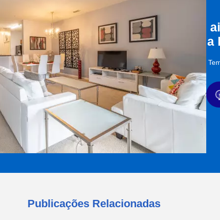
a
a
Tem
Publicações Relacionadas