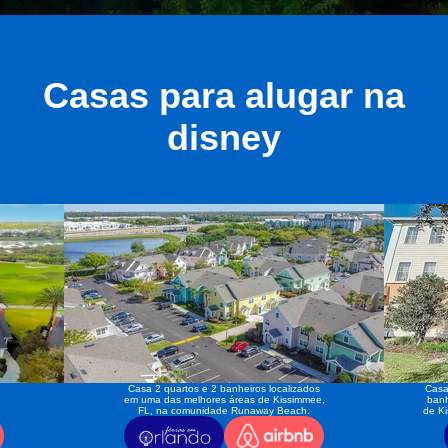
Casas para alugar na
disney
Casa 2 quartos e 2 banheiros localizados
Casa
em uma das melhores áreas de Kissimmee,
banh
FL, na comunidade Runaway Beach.
de K