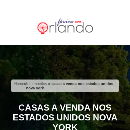
Home
»
Informações
»
casas a venda nos estados unidos
nova york
CASAS A VENDA NOS
ESTADOS UNIDOS NOVA
YORK