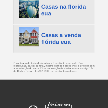
Casas na florida
eua
Casas a venda
flórida eua
O conteúdo do texto desta página é de direito reservado. Sua
reprodução, parcial ou total, mesmo citando nossos links, é proibida sem
a autorização do autor. Crime de violação de direito autoral – artigo 184
do Código Penal –
Lei 9610/98 - Lei de direitos autorais
.