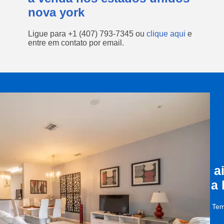
nova york
Ligue para
+1 (407) 793-7345
ou
clique aqui
e
entre em contato por email.
a
a
Tem