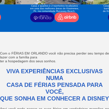
Casa 2 quartos e 2 banheiros localizados
Casa
em uma das melhores áreas de Kissimmee,
banh
FL, na comunidade Runaway Beach.
de K
Com o FÉRIAS EM ORLANDO você não precisa perder seu tempo de
lazer com a família para
ter a hospedagem dos seus sonhos.
VIVA EXPERIÊNCIAS EXCLUSIVAS
NUMA
CASA DE FÉRIAS PENSADA PARA
VOCÊ,
QUE SONHA EM CONHECER A DISNEY
Aqui você pode passar as suas férias em verdadeiras mansões no