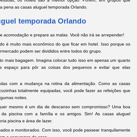
a pena as casas aluguel temporada Orlando.
luguel temporada Orlando
 de acomodação e prepare as malas. Você não irá se arrepender!
do é muito mais econômico do que ficar em hotel. Isso porque os
ermercado podem ser divididos entre todos do grupo.
muito mais bagagem. Imagina colocar tudo isso em apenas um quarto
e espaço para pôr as coisas dos pequenos e evitar que elas
sadas com a mudança na rotina da alimentação. Como as casas
ozinhas totalmente equipadas, você pode fazer as refeições que
gumas noites.
 quer mesmo é um dia de descanso sem compromisso? Uma boa
 da piscina com a família e os amigos. Sim! As casas aluguel
ia piscina e área de lazer.
hados e monitorados. Com isso, você pode passear tranquilamente
com a segurança da casa.