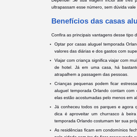
ultrapassam esse número, sem dúvida vale 
Benefícios das casas a
Confira as principais vantagens desse tipo
Optar por casas aluguel temporada Orlan
valores das diárias e dos gastos com sup
Viajar com criança significa viajar com 
de hotel. Já em uma casa, há bastant
atrapalhem a passagem das pessoas.
Crianças pequenas podem ficar estres
aluguel temporada Orlando contam com c
elas estão acostumadas pelo menos em al
Já conheceu todos os parques e agora
dica é aproveitar um churrasco à beira
temporada Orlando costumam ter sua própr
As residências ficam em condomínios fec
pela cidade sem ter de ficar preocupado 