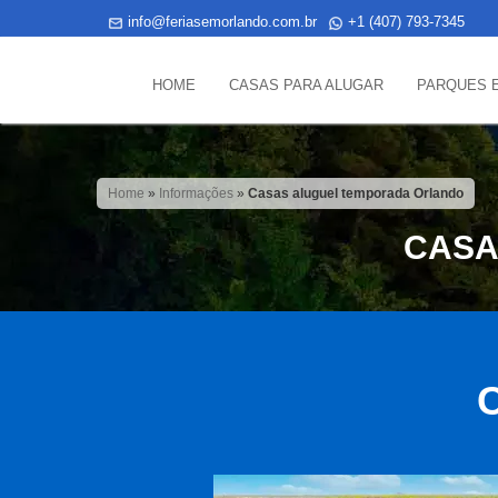
info@feriasemorlando.com.br
+1 (407) 793-7345
HOME
CASAS PARA ALUGAR
PARQUES 
Home
»
Informações
»
Casas aluguel temporada Orlando
CASA
C