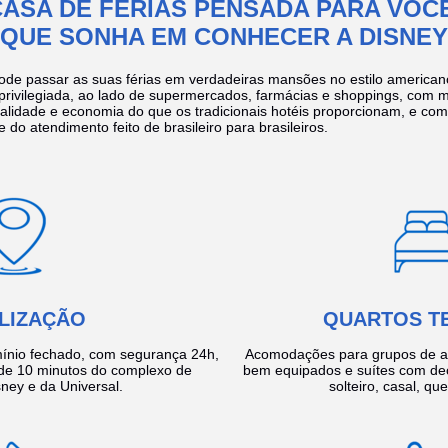
CASA DE FÉRIAS PENSADA PARA VOCÊ
QUE SONHA EM CONHECER A DISNEY
ode passar as suas férias em verdadeiras mansões no estilo america
 privilegiada, ao lado de supermercados, farmácias e shoppings, com 
ualidade e economia do que os tradicionais hotéis proporcionam, e com
e do atendimento feito de brasileiro para brasileiros.
LIZAÇÃO
QUARTOS T
ínio fechado, com segurança 24h,
Acomodações para grupos de a
e 10 minutos do complexo de
bem equipados e suítes com de
ney e da Universal.
solteiro, casal, qu