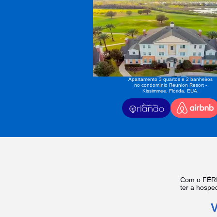
Apartamento 3 quartos e 2 banheiros
no condomínio Reunion Resort -
Kissimmee, Flórida, EUA.
Com o FÉRI
ter a hosp