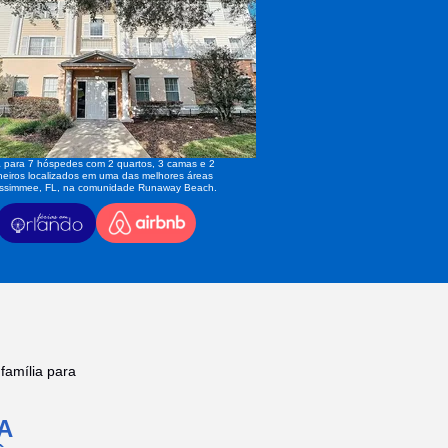
 para 7 hóspedes com 2 quartos, 3 camas e 2
eiros localizados em uma das melhores áreas
issimmee, FL, na comunidade Runaway Beach.
amília para
A