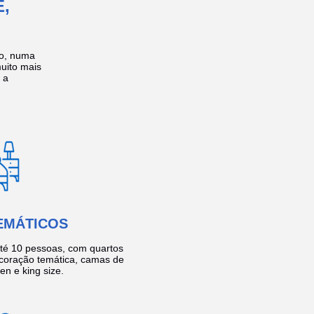
,
no, numa
muito mais
 a
EMÁTICOS
té 10 pessoas, com quartos
coração temática, camas de
een e king size.