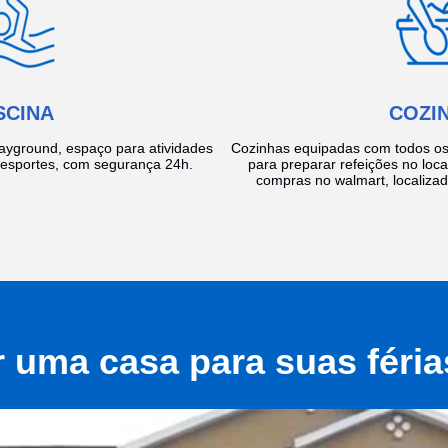
SCINA
COZI
layground, espaço para atividades
Cozinhas equipadas com todos os 
e esportes, com segurança 24h.
para preparar refeições no local
compras no walmart, localiza
r uma casa para suas féri