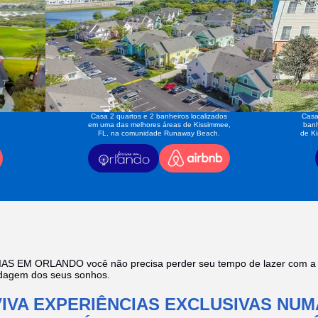
Casa 2 quartos e 2 banheiros localizados
Casa
em uma das melhores áreas de Kissimmee,
banh
FL, na comunidade Runaway Beach.
de K
AS EM ORLANDO você não precisa perder seu tempo de lazer com a f
edagem dos seus sonhos.
VIVA EXPERIÊNCIAS EXCLUSIVAS NUM