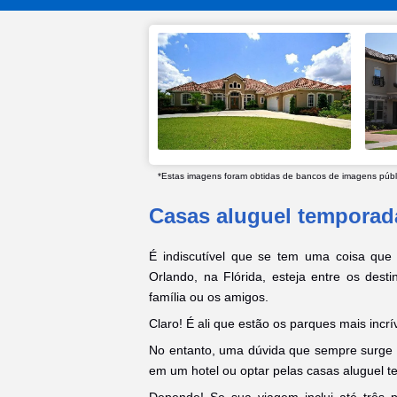
*Estas imagens foram obtidas de bancos de imagens públic
Casas aluguel temporad
É indiscutível que se tem uma coisa que 
Orlando, na Flórida, esteja entre os dest
família ou os amigos.
Claro! É ali que estão os parques mais incr
No entanto, uma dúvida que sempre surge 
em um hotel ou optar pelas casas aluguel 
Depende! Se sua viagem inclui até três