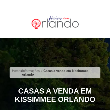
Home
»
Informações
»
Casas a venda em kissimmee
orlando
CASAS A VENDA EM
KISSIMMEE ORLANDO