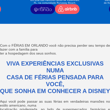
em uma das melhores áreas de Kissimmee,
banh
FL, na comunidade Runaway Beach.
de K
Com o FÉRIAS EM ORLANDO você não precisa perder seu tempo de
lazer com a família para
ter a hospedagem dos seus sonhos.
VIVA EXPERIÊNCIAS EXCLUSIVAS
NUMA
CASA DE FÉRIAS PENSADA PARA
VOCÊ,
QUE SONHA EM CONHECER A DISNEY
Aqui você pode passar as suas férias em verdadeiras mansões no
estilo americano, numa
localização privilegiada, ao lado de supermercados, farmácias e