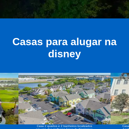
Casas para alugar na
disney
Casa 2 quartos e 2 banheiros localizados
Casa