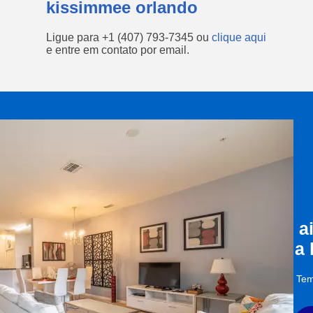
kissimmee orlando
Ligue para
+1 (407) 793-7345
ou
clique aqui
e entre em contato por email.
a
a
Tem