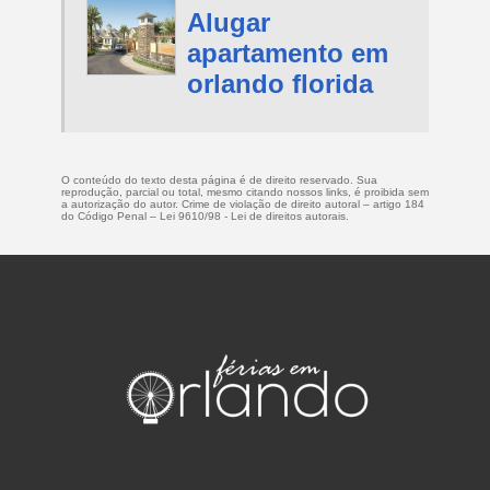
Alugar
apartamento em
orlando florida
O conteúdo do texto desta página é de direito reservado. Sua
reprodução, parcial ou total, mesmo citando nossos links, é proibida sem
a autorização do autor. Crime de violação de direito autoral – artigo 184
do Código Penal –
Lei 9610/98 - Lei de direitos autorais
.