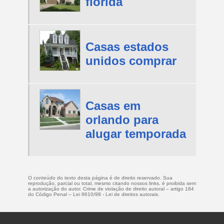
florida
Casas estados
unidos comprar
Casas em
orlando para
alugar temporada
O conteúdo do texto desta página é de direito reservado. Sua
reprodução, parcial ou total, mesmo citando nossos links, é proibida sem
a autorização do autor. Crime de violação de direito autoral – artigo 184
do Código Penal –
Lei 9610/98 - Lei de direitos autorais
.