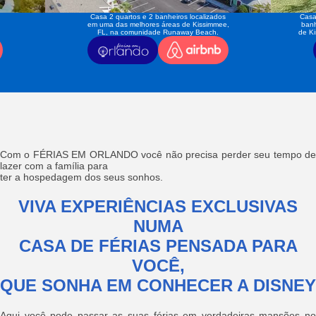
Casa 2 quartos e 2 banheiros localizados
Casa
em uma das melhores áreas de Kissimmee,
banh
FL, na comunidade Runaway Beach.
de K
Com o FÉRIAS EM ORLANDO você não precisa perder seu tempo de
lazer com a família para
ter a hospedagem dos seus sonhos.
VIVA EXPERIÊNCIAS EXCLUSIVAS
NUMA
CASA DE FÉRIAS PENSADA PARA
VOCÊ,
QUE SONHA EM CONHECER A DISNEY
Aqui você pode passar as suas férias em verdadeiras mansões no