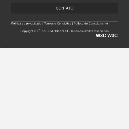
CONTATO
Política de privacidade |
Termos e Condições | Política de Cancelamento
Copyright © FÉRIAS EM ORLANDO - Todos os direitos reservados
W3C
W3C
>