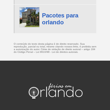
Pacotes para
orlando
O conteúdo do texto desta página é de direito reservado. Sua
reprodução, parcial ou total, mesmo citando nossos links, é proibida sem
a autorização do autor. Crime de violação de direito autoral – artigo 184
do Código Penal –
Lei 9610/98 - Lei de direitos autorais
.