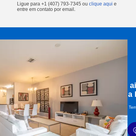
Ligue para
+1 (407) 793-7345
ou
clique aqui
e
entre em contato por email.
a
a
Tem