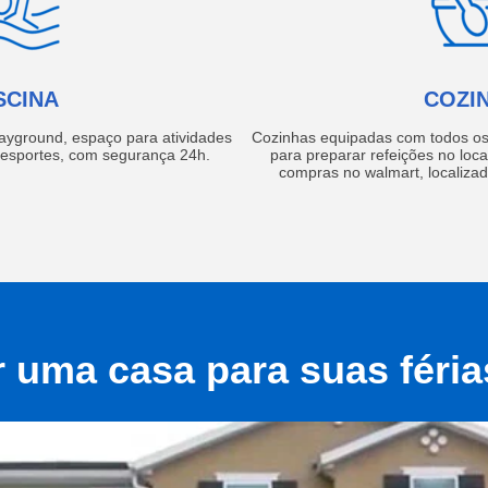
SCINA
COZI
layground, espaço para atividades
Cozinhas equipadas com todos os 
e esportes, com segurança 24h.
para preparar refeições no local
compras no walmart, localiza
r uma casa para suas féri