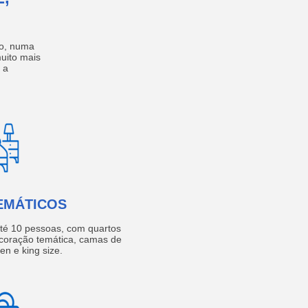
no, numa
muito mais
 a
EMÁTICOS
té 10 pessoas, com quartos
coração temática, camas de
een e king size.