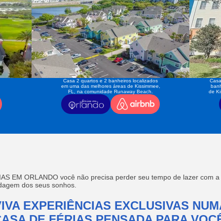
Casa 2 quartos e 2 banheiros localizados
Casa
em uma das melhores áreas de Kissimmee,
banh
FL, na comunidade Runaway Beach.
de K
AS EM ORLANDO você não precisa perder seu tempo de lazer com a f
edagem dos seus sonhos.
VIVA EXPERIÊNCIAS EXCLUSIVAS NUM
CASA DE FÉRIAS PENSADA PARA VOCÊ