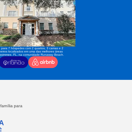
 para 7 hóspedes com 2 quartos, 3 camas e 2
eiros localizados em uma das melhores áreas
issimmee, FL, na comunidade Runaway Beach.
amília para
A
,