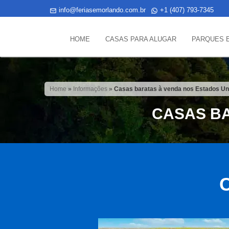
info@feriasemorlando.com.br
+1 (407) 793-7345
HOME
CASAS PARA ALUGAR
PARQUES 
Home
»
Informações
»
Casas baratas à venda nos Estados Un
CASAS BA
C