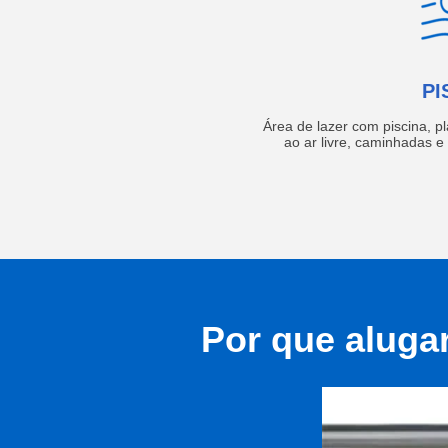
PI
Área de lazer com piscina, p
ao ar livre, caminhadas 
Por que aluga