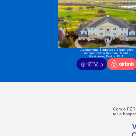
Apartamento 3 quartos e 2 banheiros
no condomínio Reunion Resort -
Kissimmee, Flórida, EUA.
Com o FÉRI
ter a hosp