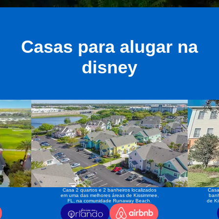
Casas para alugar na
disney
Casa 2 quartos e 2 banheiros localizados
Casa
em uma das melhores áreas de Kissimmee,
banh
FL, na comunidade Runaway Beach.
de K