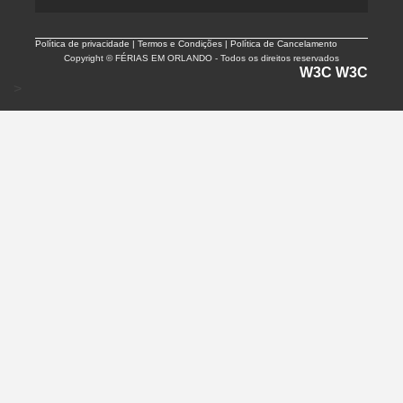
Política de privacidade |
Termos e Condições | Política de Cancelamento
Copyright © FÉRIAS EM ORLANDO - Todos os direitos reservados
W3C
W3C
>