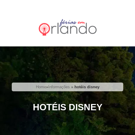
Home
»
Informações
»
hotéis disney
HOTÉIS DISNEY