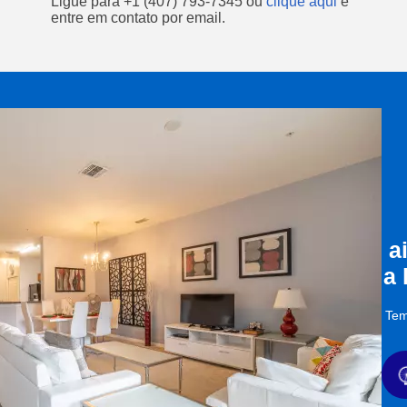
Ligue para
+1 (407) 793-7345
ou
clique aqui
e
entre em contato por email.
a
a
Tem