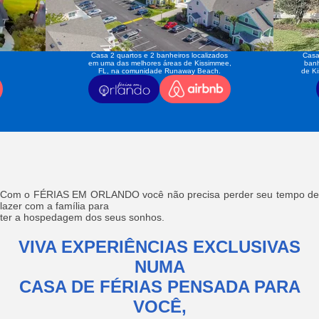
Casa 2 quartos e 2 banheiros localizados
Casa
em uma das melhores áreas de Kissimmee,
banh
FL, na comunidade Runaway Beach.
de K
Com o FÉRIAS EM ORLANDO você não precisa perder seu tempo de
lazer com a família para
ter a hospedagem dos seus sonhos.
VIVA EXPERIÊNCIAS EXCLUSIVAS
NUMA
CASA DE FÉRIAS PENSADA PARA
VOCÊ,