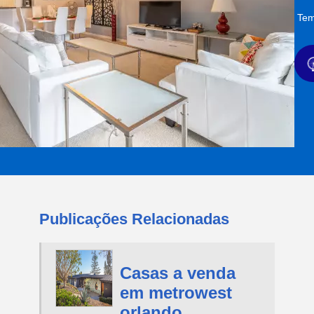
Tem
Publicações Relacionadas
Casas a venda
em metrowest
orlando