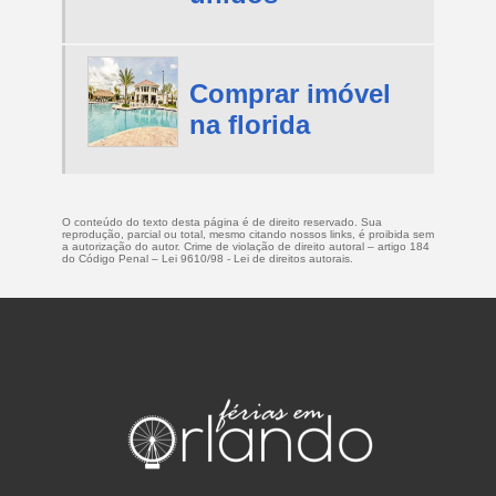
Comprar imóvel
na florida
O conteúdo do texto desta página é de direito reservado. Sua
reprodução, parcial ou total, mesmo citando nossos links, é proibida sem
a autorização do autor. Crime de violação de direito autoral – artigo 184
do Código Penal –
Lei 9610/98 - Lei de direitos autorais
.