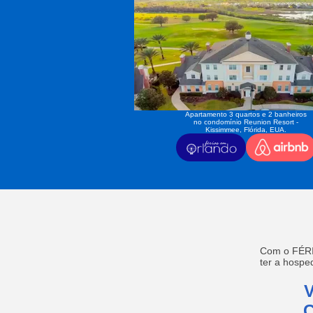
Apartamento 3 quartos e 2 banheiros
no condomínio Reunion Resort -
Kissimmee, Flórida, EUA.
Com o FÉRI
ter a hosp