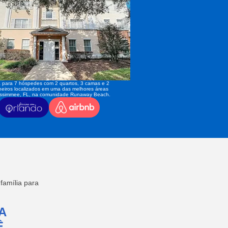
 para 7 hóspedes com 2 quartos, 3 camas e 2
eiros localizados em uma das melhores áreas
issimmee, FL, na comunidade Runaway Beach.
amília para
A
,