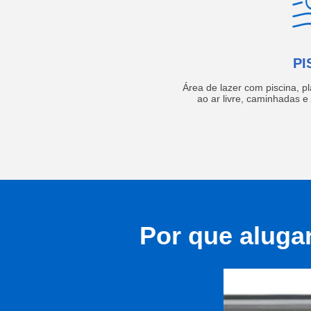
PI
Área de lazer com piscina, p
ao ar livre, caminhadas 
Por que aluga