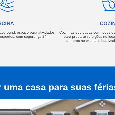
SCINA
COZI
layground, espaço para atividades
Cozinhas equipadas com todos os 
e esportes, com segurança 24h.
para preparar refeições no local
compras no walmart, localiza
r uma casa para suas féri