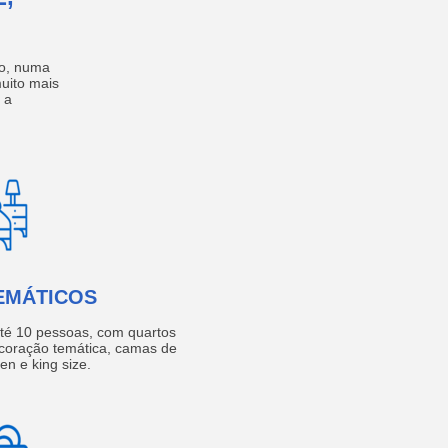
no, numa
muito mais
 a
EMÁTICOS
té 10 pessoas, com quartos
coração temática, camas de
een e king size.