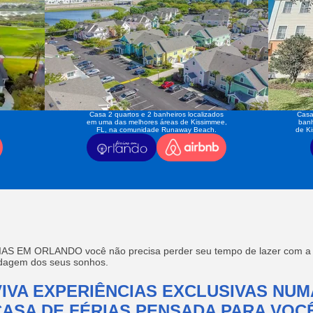
Casa 2 quartos e 2 banheiros localizados
Casa
em uma das melhores áreas de Kissimmee,
banh
FL, na comunidade Runaway Beach.
de K
AS EM ORLANDO você não precisa perder seu tempo de lazer com a f
edagem dos seus sonhos.
VIVA EXPERIÊNCIAS EXCLUSIVAS NUM
CASA DE FÉRIAS PENSADA PARA VOCÊ