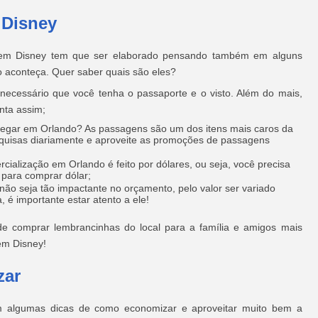
 Disney
agem Disney tem que ser elaborado pensando também em alguns
o aconteça. Quer saber quais são eles?
 necessário que você tenha o passaporte e o visto. Além do mais,
nta assim;
chegar em Orlando? As passagens são um dos itens mais caros da
esquisas diariamente e aproveite as promoções de passagens
cialização em Orlando é feito por dólares, ou seja, você precisa
 para comprar dólar;
o seja tão impactante no orçamento, pelo valor ser variado
é importante estar atento a ele!
e comprar lembrancinhas do local para a família e amigos mais
em Disney!
zar
em algumas dicas de como economizar e aproveitar muito bem a