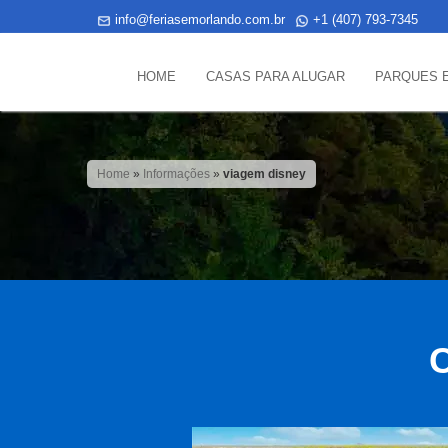
info@feriasemorlando.com.br
+1 (407) 793-7345
HOME
CASAS PARA ALUGAR
PARQUES 
Home
»
Informações
»
viagem disney
C