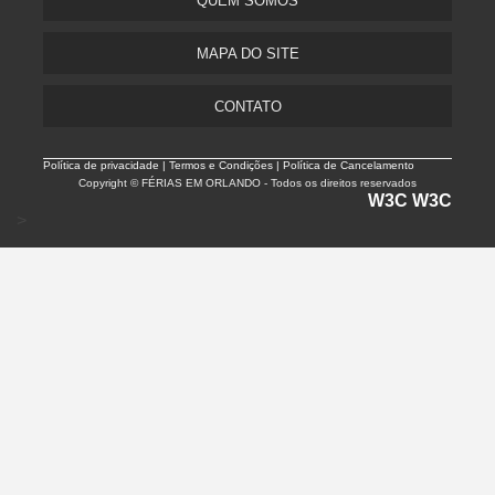
QUEM SOMOS
MAPA DO SITE
CONTATO
Política de privacidade |
Termos e Condições | Política de Cancelamento
Copyright © FÉRIAS EM ORLANDO - Todos os direitos reservados
W3C
W3C
>