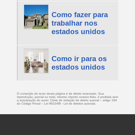
Como fazer para
trabalhar nos
estados unidos
Como ir para os
estados unidos
O conteúdo do texto desta página é de direito reservado. Sua
reprodução, parcial ou total, mesmo citando nossos links, é proibida sem
a autorização do autor. Crime de violação de direito autoral – artigo 184
do Código Penal –
Lei 9610/98 - Lei de direitos autorais
.