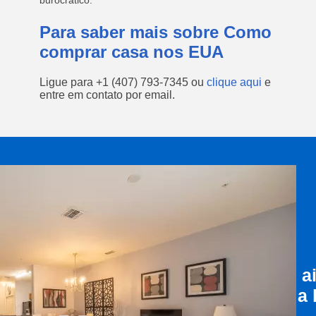
burocrático.
Para saber mais sobre Como
comprar casa nos EUA
Ligue para
+1 (407) 793-7345
ou
clique aqui
e
entre em contato por email.
a
a