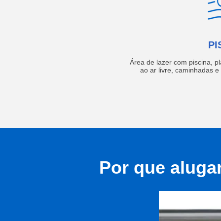
PI
Área de lazer com piscina, p
ao ar livre, caminhadas 
Por que aluga