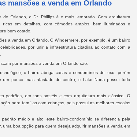
 as mansões a venda em Orlando
e de Orlando, o Dr. Phillips é o mais lembrado. Com arquitetura
ão, ricas em detalhes, com cômodos amplos, bem iluminados e
empre bem cotado.
sões a venda em Orlando. O Windermere, por exemplo, é um bairro
celebridades, por unir a infraestrutura citadina ao contato com a
.
 buscam por mansões a venda em Orlando são:
ecnológico, o bairro abriga casas e condomínios de luxo, porém
de um pouco mais afastado do centro, o Lake Nona possui toda
es padrões, em tons pastéis e com arquitetura mais clássica. O
ção para famílias com crianças, pois possui as melhores escolas
padrão médio e alto, este bairro-condomínio se diferencia pela
azer, uma boa opção para quem deseja adquirir mansões a venda em