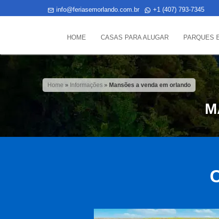
info@feriasemorlando.com.br
+1 (407) 793-7345
HOME
CASAS PARA ALUGAR
PARQUES 
Home
»
Informações
»
Mansões a venda em orlando
M
C