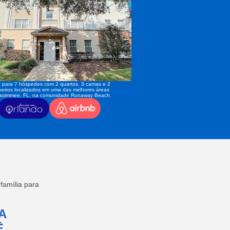
 para 7 hóspedes com 2 quartos, 3 camas e 2
eiros localizados em uma das melhores áreas
issimmee, FL, na comunidade Runaway Beach.
amília para
A
,