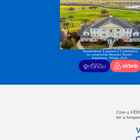
Apartamento 3 quartos e 2 banheiros
no condomínio Reunion Resort -
Kissimmee, Flórida, EUA.
Com o FÉRI
ter a hosp