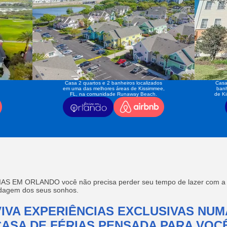
Casa 2 quartos e 2 banheiros localizados
Casa
em uma das melhores áreas de Kissimmee,
banh
FL, na comunidade Runaway Beach.
de K
AS EM ORLANDO você não precisa perder seu tempo de lazer com a f
edagem dos seus sonhos.
VIVA EXPERIÊNCIAS EXCLUSIVAS NUM
CASA DE FÉRIAS PENSADA PARA VOCÊ