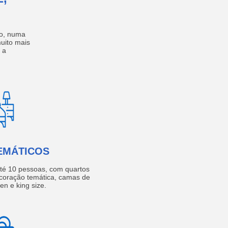
no, numa
muito mais
 a
EMÁTICOS
té 10 pessoas, com quartos
coração temática, camas de
een e king size.