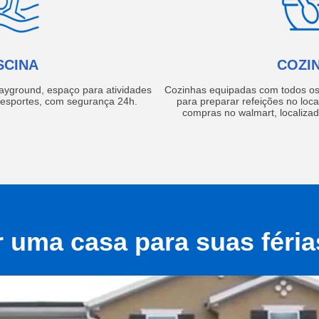
SCINA
COZI
layground, espaço para atividades
Cozinhas equipadas com todos os 
e esportes, com segurança 24h.
para preparar refeições no local
compras no walmart, localiza
r uma casa para suas féri