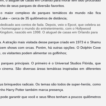
rém, o aluguel de casas em Orlando para morar tem sido procurado
nho de seus parques de diversão favoritos.
 o maior complexo de parques temáticos do mundo não fica
ake – cerca de 35 quilômetros de distância;
dedicado aos contos de fada. Depois, veio o Epcot, que celebra as
de homenagear o mundo do entretenimento, com o Hollywood
l Kingdom, nascido em 1998. O aluguel de casas em Orlando para
ha. A atração mais visitada desse parque criado em 1973 é o Shamu
cem shows com orcas. Porém, há outras opções. O Dolphin Cove
e, os visitantes podem alimentar os golfinhos;
parques principais. O primeiro é o Universal Studios Flórida, que
o cinema. São diversas áreas temáticas inspiradas em diferentes
eus brinquedos radicais. Os temas são todos de super-heróis, como
nho Harry Potter também marca presença.
pode garantir que você e seus filhos tenham a poucos quilômetros