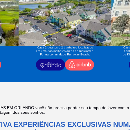
Casa 2 quartos e 2 banheiros localizados
Casa
em uma das melhores áreas de Kissimmee,
banh
FL, na comunidade Runaway Beach.
de K
AS EM ORLANDO você não precisa perder seu tempo de lazer com a f
edagem dos seus sonhos.
VIVA EXPERIÊNCIAS EXCLUSIVAS NUM