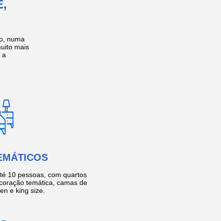
,
no, numa
muito mais
 a
EMÁTICOS
té 10 pessoas, com quartos
coração temática, camas de
een e king size.