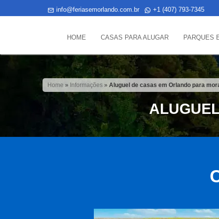
info@feriasemorlando.com.br
+1 (407) 793-7345
HOME
CASAS PARA ALUGAR
PARQUES 
Home
»
Informações
»
Aluguel de casas em Orlando para mor
ALUGUEL
C