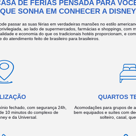
CASA DE FÉRIAS PENSADA PARA VOCÊ
QUE SONHA EM CONHECER A DISNEY
ode passar as suas férias em verdadeiras mansões no estilo america
 privilegiada, ao lado de supermercados, farmácias e shoppings, com 
ualidade e economia do que os tradicionais hotéis proporcionam, e com
e do atendimento feito de brasileiro para brasileiros.
LIZAÇÃO
QUARTOS T
ínio fechado, com segurança 24h,
Acomodações para grupos de a
e 10 minutos do complexo de
bem equipados e suítes com de
ney e da Universal.
solteiro, casal, qu