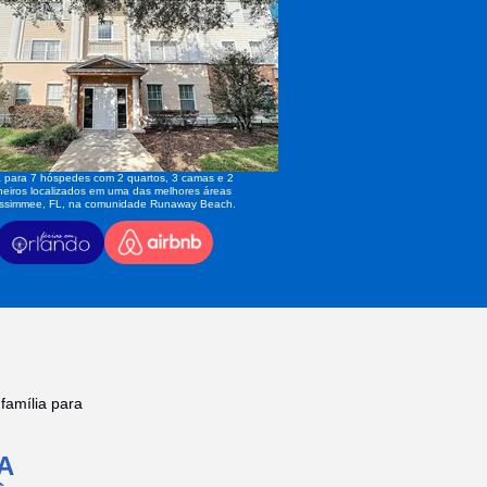
 para 7 hóspedes com 2 quartos, 3 camas e 2
eiros localizados em uma das melhores áreas
issimmee, FL, na comunidade Runaway Beach.
amília para
A