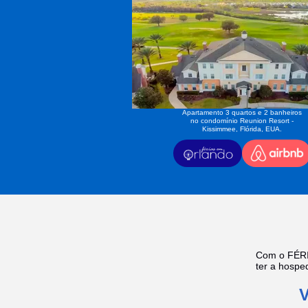
Apartamento 3 quartos e 2 banheiros
no condomínio Reunion Resort -
Kissimmee, Flórida, EUA.
Com o FÉRI
ter a hosp