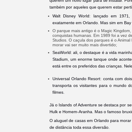
querem um novo lugar para se instalar. Po
também por aqueles que querem estar perti
Walt Disney World: lançado em 1971,
exatamente em Orlando. Mas sim em Bay L
O parque mais antigo é o Magic Kingdom, 
conquistas humanas. Em 1989 foi a vez 
Studios. O caçula dos parques é o Anima
morar vai ser muito mais divertido;
SeaWorld: ali, o destaque é a vida marin
Stadium, um enorme tanque onde aconte
está entre os preferidos das crianças. Nel
Universal Orlando Resort: conta com dois 
transporta os visitantes para o mundo d
filmes.
Já o Islands of Adventure se destaca por s
Hulk e Homem-Aranha. Mas o famoso bruxi
O aluguel de casas em Orlando para morar 
de distância toda essa diversão.