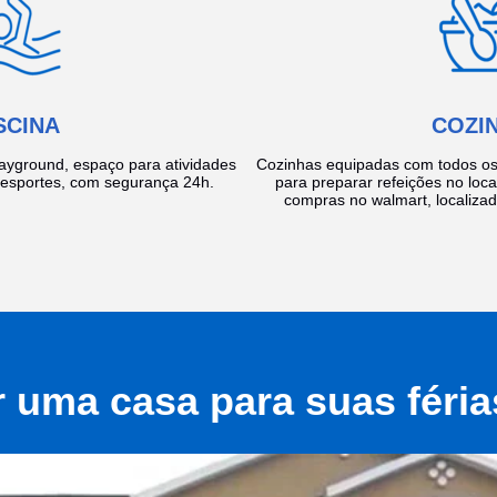
SCINA
COZI
layground, espaço para atividades
Cozinhas equipadas com todos os 
e esportes, com segurança 24h.
para preparar refeições no local
compras no walmart, localiza
r uma casa para suas féri