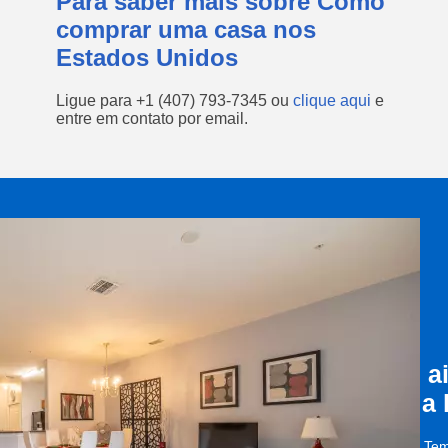
Para saber mais sobre Como
comprar uma casa nos
Estados Unidos
Ligue para
+1 (407) 793-7345
ou
clique aqui
e
entre em contato por email.
a
a
Tem