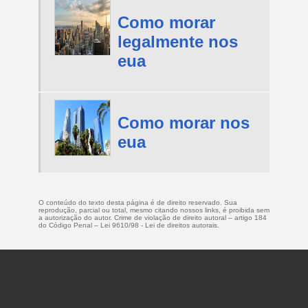
Como morar
legalmente nos
eua
Como morar nos
eua
O conteúdo do texto desta página é de direito reservado. Sua
reprodução, parcial ou total, mesmo citando nossos links, é proibida sem
a autorização do autor. Crime de violação de direito autoral – artigo 184
do Código Penal –
Lei 9610/98 - Lei de direitos autorais
.