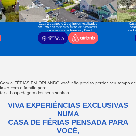
Casa 2 quartos e 2 banheiros localizados
Casa
em uma das melhores áreas de Kissimmee,
banh
FL, na comunidade Runaway Beach.
de K
Com o FÉRIAS EM ORLANDO você não precisa perder seu tempo de
lazer com a família para
ter a hospedagem dos seus sonhos.
VIVA EXPERIÊNCIAS EXCLUSIVAS
NUMA
CASA DE FÉRIAS PENSADA PARA
VOCÊ,