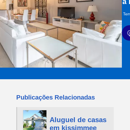
a
Tem
Publicações Relacionadas
Aluguel de casas
em kissimmee