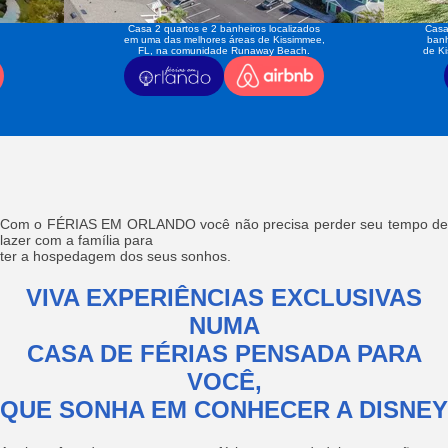
Casa 2 quartos e 2 banheiros localizados
Casa
em uma das melhores áreas de Kissimmee,
banh
FL, na comunidade Runaway Beach.
de K
Com o FÉRIAS EM ORLANDO você não precisa perder seu tempo de
lazer com a família para
ter a hospedagem dos seus sonhos.
VIVA EXPERIÊNCIAS EXCLUSIVAS
NUMA
CASA DE FÉRIAS PENSADA PARA
VOCÊ,
QUE SONHA EM CONHECER A DISNEY