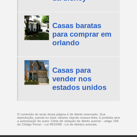
Casas baratas
para comprar em
orlando
Casas para
vender nos
estados unidos
O conteúdo do texto desta página é de direito reservado. Sua
reprodução, parcial ou total, mesmo citando nossos links, é proibida sem
a autorização do autor. Crime de violação de direito autoral – artigo 184
do Código Penal –
Lei 9610/98 - Lei de direitos autorais
.