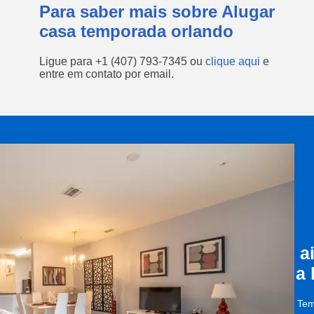
Para saber mais sobre Alugar
casa temporada orlando
Ligue para
+1 (407) 793-7345
ou
clique aqui
e
entre em contato por email.
a
a
Tem