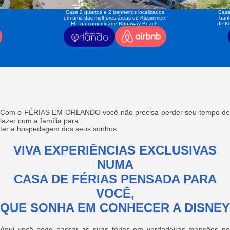
Casa 2 quartos e 2 banheiros localizados
Casa
em uma das melhores áreas de Kissimmee,
banh
FL, na comunidade Runaway Beach.
de K
Com o FÉRIAS EM ORLANDO você não precisa perder seu tempo de
lazer com a família para
ter a hospedagem dos seus sonhos.
VIVA EXPERIÊNCIAS EXCLUSIVAS
NUMA
CASA DE FÉRIAS PENSADA PARA
VOCÊ,
QUE SONHA EM CONHECER A DISNEY
Aqui você pode passar as suas férias em verdadeiras mansões no