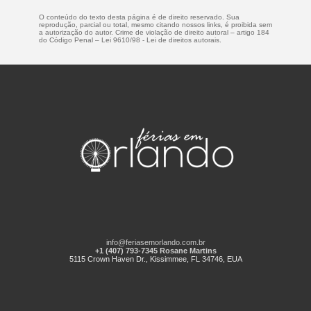
O conteúdo do texto desta página é de direito reservado. Sua
reprodução, parcial ou total, mesmo citando nossos links, é proibida sem
a autorização do autor. Crime de violação de direito autoral – artigo 184
do Código Penal –
Lei 9610/98 - Lei de direitos autorais
.
info@feriasemorlando.com.br
+1 (407) 793-7345 Rosane Martins
5115 Crown Haven Dr., Kissimmee, FL 34746, EUA