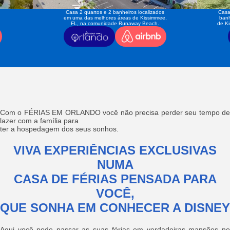
Casa 2 quartos e 2 banheiros localizados
Casa
em uma das melhores áreas de Kissimmee,
banh
FL, na comunidade Runaway Beach.
de K
Com o FÉRIAS EM ORLANDO você não precisa perder seu tempo de
lazer com a família para
ter a hospedagem dos seus sonhos.
VIVA EXPERIÊNCIAS EXCLUSIVAS
NUMA
CASA DE FÉRIAS PENSADA PARA
VOCÊ,
QUE SONHA EM CONHECER A DISNEY
Aqui você pode passar as suas férias em verdadeiras mansões no