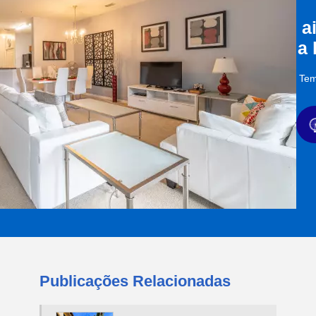
a
a
Tem
Publicações Relacionadas