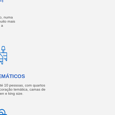
no, numa
muito mais
 a
EMÁTICOS
té 10 pessoas, com quartos
coração temática, camas de
een e king size.