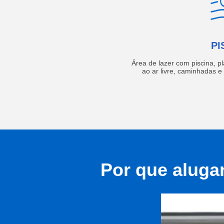
PI
Área de lazer com piscina, p
ao ar livre, caminhadas 
Por que aluga