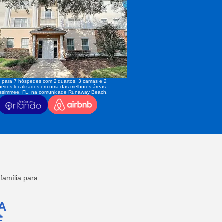
 para 7 hóspedes com 2 quartos, 3 camas e 2
eiros localizados em uma das melhores áreas
issimmee, FL, na comunidade Runaway Beach.
amília para
A
,