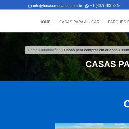
info@feriasemorlando.com.br
+1 (407) 793-7345
HOME
CASAS PARA ALUGAR
PARQUES 
Home
»
Informações
»
Casas para comprar em orlando kiss
CASAS P
C