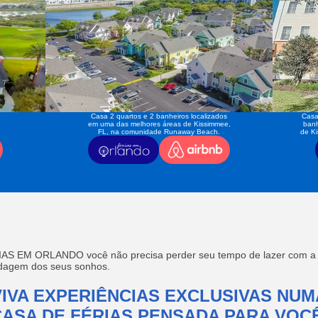
Casa 2 quartos e 2 banheiros localizados
Casa
em uma das melhores áreas de Kissimmee,
banh
FL, na comunidade Runaway Beach.
de K
AS EM ORLANDO você não precisa perder seu tempo de lazer com a f
edagem dos seus sonhos.
VIVA EXPERIÊNCIAS EXCLUSIVAS NUM
CASA DE FÉRIAS PENSADA PARA VOCÊ