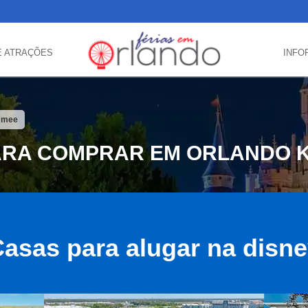
E ATRAÇÕES
INFO
immee
ARA COMPRAR EM ORLANDO K
asas para alugar na disn