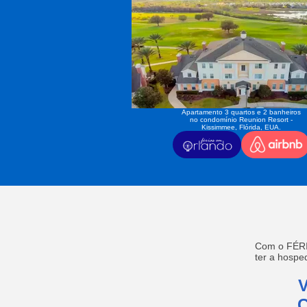
Apartamento 3 quartos e 2 banheiros
no condomínio Reunion Resort -
Kissimmee, Flórida, EUA.
Com o FÉRI
ter a hosp