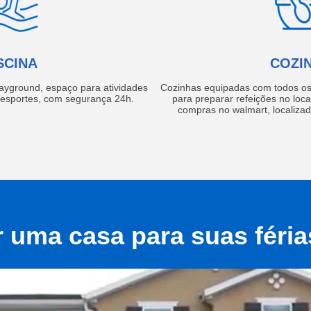
SCINA
COZI
layground, espaço para atividades
Cozinhas equipadas com todos os 
e esportes, com segurança 24h.
para preparar refeições no local
compras no walmart, localiza
r uma casa para suas féri