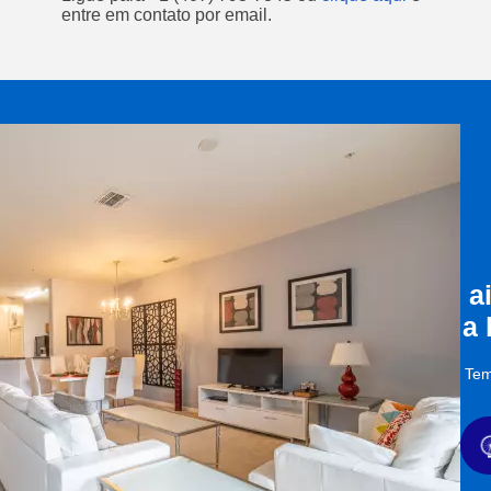
entre em contato por email.
a
a
Tem