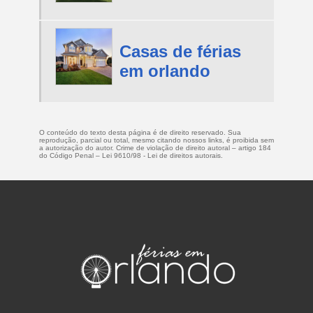
Casas de férias
em orlando
O conteúdo do texto desta página é de direito reservado. Sua
reprodução, parcial ou total, mesmo citando nossos links, é proibida sem
a autorização do autor. Crime de violação de direito autoral – artigo 184
do Código Penal –
Lei 9610/98 - Lei de direitos autorais
.