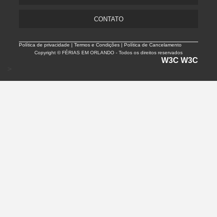
CONTATO
Política de privacidade |
Termos e Condições | Política de Cancelamento
Copyright © FÉRIAS EM ORLANDO - Todos os direitos reservados
W3C
W3C
>