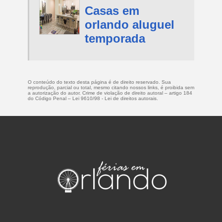
Casas em
orlando aluguel
temporada
O conteúdo do texto desta página é de direito reservado. Sua
reprodução, parcial ou total, mesmo citando nossos links, é proibida sem
a autorização do autor. Crime de violação de direito autoral – artigo 184
do Código Penal –
Lei 9610/98 - Lei de direitos autorais
.