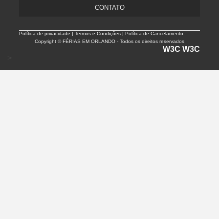
CONTATO
Política de privacidade |
Termos e Condições | Política de Cancelamento
Copyright © FÉRIAS EM ORLANDO - Todos os direitos reservados
W3C
W3C
>