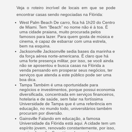
Veja o roteiro incrível de locais em que se pode
encontrar casas sendo negociadas na Flórida:
West Palm Beach De carro, fica há 1h20 do Centro
de Miami. Tem “Beach” no nome não é à toa. É
uma cidade praiana, muito procurada pelos
famosos para lazer. Para quem gosta de música e
cinema, é capaz de esbarrar com uma estrela,
bem na esquina.
Jacksonville Jacksonville sedia bases da marinha e
da força aérea norte-americana. É claro que há
uma forte presença militar, por isso, se você ainda
não se aposentou e busca casas na Flórida a
venda pensando em prosperar seus negócios, ter
serviços que atenda a este público pode ser uma
boa dica.
Tampa Também é uma oportunidade para
negócios e investimentos, porque possui economia
diversificada, concentrada em serviços financeiros,
hotelaria e de saúde, sem falar na fortíssima
Universidade de Tampa que é uma referência em
educação, no mundo todo, universitários também
procuram por diversão.
Gainsville Falando em educação, a famosa
Universidade da Flórida está aqui. A cidade tem um
espírito jovem, renovado constantemente, por isso,