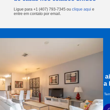
Ligue para
+1 (407) 793-7345
ou
clique aqui
e
entre em contato por email.
a
a
Tem