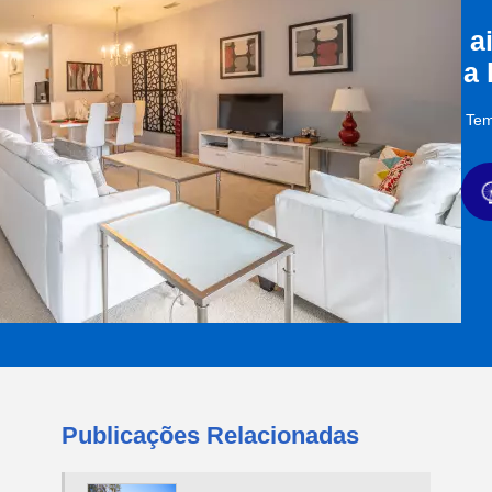
a
a
Tem
Publicações Relacionadas