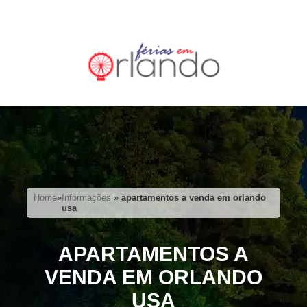
Home
»
Informações
»
apartamentos a venda em orlando
usa
APARTAMENTOS A
VENDA EM ORLANDO
USA