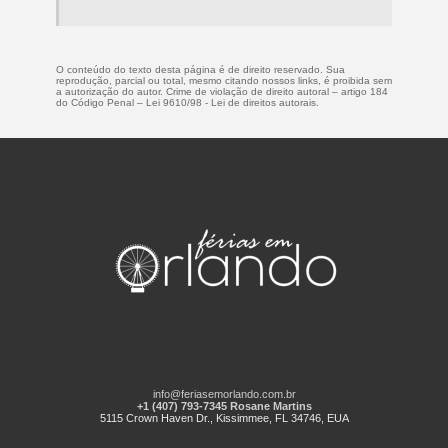
O conteúdo do texto desta página é de direito reservado. Sua
reprodução, parcial ou total, mesmo citando nossos links, é proibida sem
a autorização do autor. Crime de violação de direito autoral – artigo 184
do Código Penal –
Lei 9610/98 - Lei de direitos autorais
.
info@feriasemorlando.com.br
+1 (407) 793-7345 Rosane Martins
5115 Crown Haven Dr., Kissimmee, FL 34746, EUA