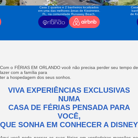
Casa 2 quartos e 2 banheiros localizados
Casa
em uma das melhores áreas de Kissimmee,
banh
FL, na comunidade Runaway Beach.
de K
Com o FÉRIAS EM ORLANDO você não precisa perder seu tempo de
lazer com a família para
ter a hospedagem dos seus sonhos.
VIVA EXPERIÊNCIAS EXCLUSIVAS
NUMA
CASA DE FÉRIAS PENSADA PARA
VOCÊ,
QUE SONHA EM CONHECER A DISNEY
Aqui você pode passar as suas férias em verdadeiras mansões no