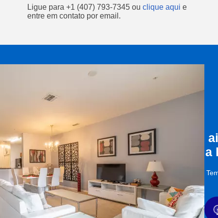
Ligue para
+1 (407) 793-7345
ou
clique aqui
e
entre em contato por email.
a
a
Tem