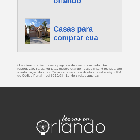
orlando
Casas para
comprar eua
O conteúdo do texto desta página é de direito reservado. Sua
reprodução, parcial ou total, mesmo citando nossos links, é proibida sem
a autorização do autor. Crime de violação de direito autoral – artigo 184
do Código Penal –
Lei 9610/98 - Lei de direitos autorais
.