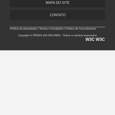
MAPA DO SITE
CONTATO
Política de privacidade |
Termos e Condições | Política de Cancelamento
Copyright © FÉRIAS EM ORLANDO - Todos os direitos reservados
W3C
W3C
>