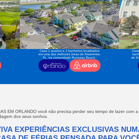
Casa 2 quartos e 2 banheiros localizados
Casa
em uma das melhores áreas de Kissimmee,
banh
FL, na comunidade Runaway Beach.
de K
AS EM ORLANDO você não precisa perder seu tempo de lazer com a f
edagem dos seus sonhos.
VIVA EXPERIÊNCIAS EXCLUSIVAS NUM
CASA DE FÉRIAS PENSADA PARA VOCÊ