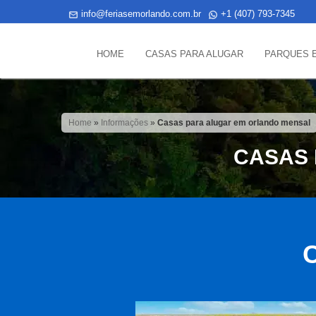
info@feriasemorlando.com.br
+1 (407) 793-7345
HOME
CASAS PARA ALUGAR
PARQUES 
Home
»
Informações
»
Casas para alugar em orlando mensal
CASAS
C