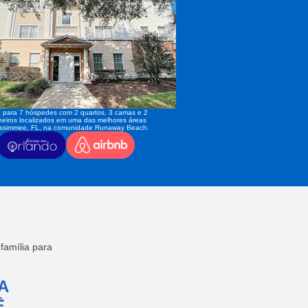
 para 7 hóspedes com 2 quartos, 3 camas e 2
eiros localizados em uma das melhores áreas
issimmee, FL, na comunidade Runaway Beach.
amília para
A
,