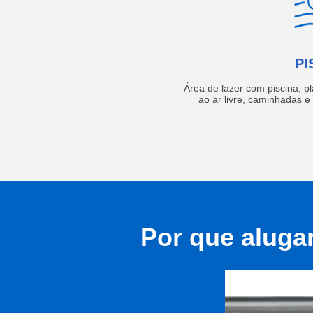
PI
Área de lazer com piscina, p
ao ar livre, caminhadas 
Por que aluga