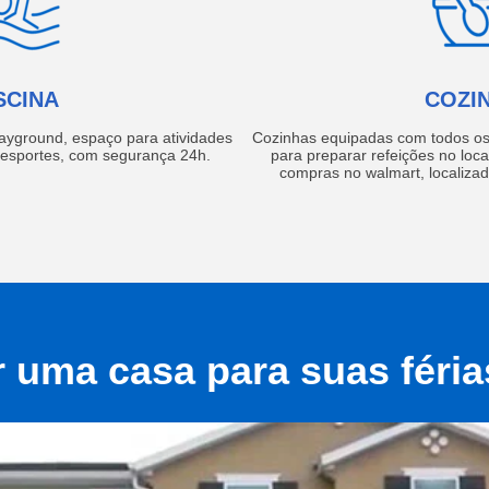
SCINA
COZI
layground, espaço para atividades
Cozinhas equipadas com todos os 
e esportes, com segurança 24h.
para preparar refeições no local
compras no walmart, localiza
r uma casa para suas féri