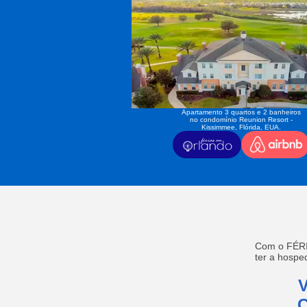
Apartamento 3 quartos e 2 banheiros
no condomínio Reunion Resort -
Kissimmee, Flórida, EUA.
Com o FÉRI
ter a hosp