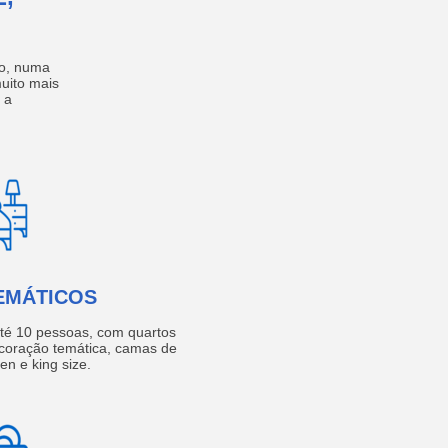
no, numa
muito mais
 a
EMÁTICOS
té 10 pessoas, com quartos
coração temática, camas de
een e king size.