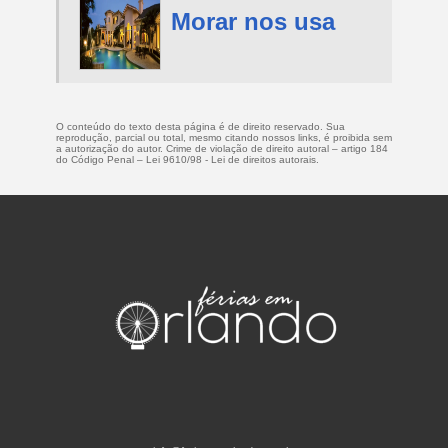
Morar nos usa
O conteúdo do texto desta página é de direito reservado. Sua
reprodução, parcial ou total, mesmo citando nossos links, é proibida sem
a autorização do autor. Crime de violação de direito autoral – artigo 184
do Código Penal –
Lei 9610/98 - Lei de direitos autorais
.