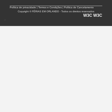
Política de privacidade |
Termos e Condições | Política de Cancelamento
Copyright © FÉRIAS EM ORLANDO - Todos os direitos reservados
W3C
W3C
>