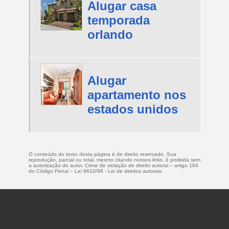
Alugar casa
temporada
orlando
Alugar
apartamento nos
estados unidos
O conteúdo do texto desta página é de direito reservado. Sua
reprodução, parcial ou total, mesmo citando nossos links, é proibida sem
a autorização do autor. Crime de violação de direito autoral – artigo 184
do Código Penal –
Lei 9610/98 - Lei de direitos autorais
.