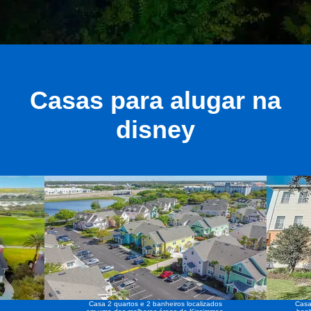
Casas para alugar na
disney
Casa 2 quartos e 2 banheiros localizados
Casa