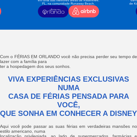
em uma das melhores áreas de Kissimmee,
banh
FL, na comunidade Runaway Beach.
de K
Com o FÉRIAS EM ORLANDO você não precisa perder seu tempo de
lazer com a família para
ter a hospedagem dos seus sonhos.
VIVA EXPERIÊNCIAS EXCLUSIVAS
NUMA
CASA DE FÉRIAS PENSADA PARA
VOCÊ,
QUE SONHA EM CONHECER A DISNEY
Aqui você pode passar as suas férias em verdadeiras mansões no
estilo americano, numa
localização privilegiada, ao lado de supermercados, farmácias e