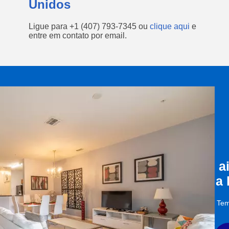
Unidos
Ligue para
+1 (407) 793-7345
ou
clique aqui
e
entre em contato por email.
a
a
Tem