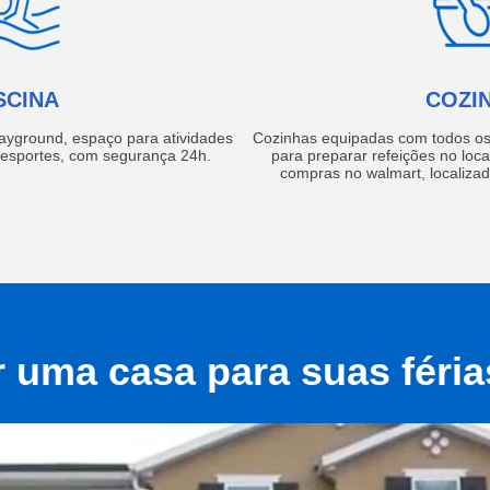
SCINA
COZI
layground, espaço para atividades
Cozinhas equipadas com todos os 
e esportes, com segurança 24h.
para preparar refeições no local
compras no walmart, localiza
r uma casa para suas féri