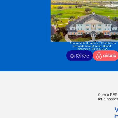
Apartamento 3 quartos e 2 banheiros
no condomínio Reunion Resort -
Kissimmee, Flórida, EUA.
Com o FÉRI
ter a hosp