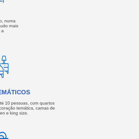
no, numa
muito mais
 a
EMÁTICOS
té 10 pessoas, com quartos
coração temática, camas de
een e king size.