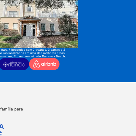
 para 7 hóspedes com 2 quartos, 3 camas e 2
eiros localizados em uma das melhores áreas
issimmee, FL, na comunidade Runaway Beach.
amília para
A
,