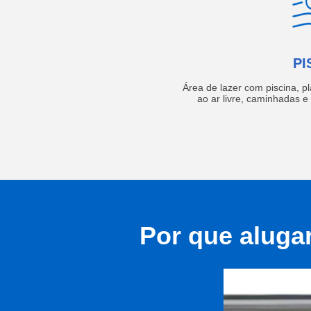
PI
Área de lazer com piscina, p
ao ar livre, caminhadas 
Por que aluga