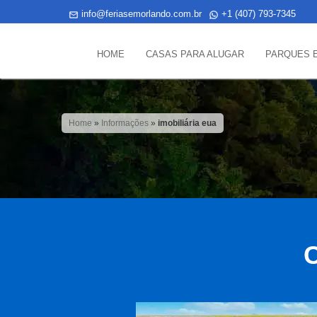
info@feriasemorlando.com.br
+1 (407) 793-7345
HOME
CASAS PARA ALUGAR
PARQUES 
Home
»
Informações
»
imobiliária eua
C