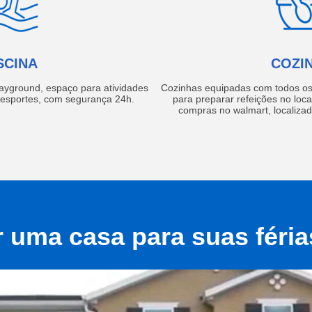
SCINA
COZI
layground, espaço para atividades
Cozinhas equipadas com todos os 
e esportes, com segurança 24h.
para preparar refeições no local
compras no walmart, localiza
r uma casa para suas féri