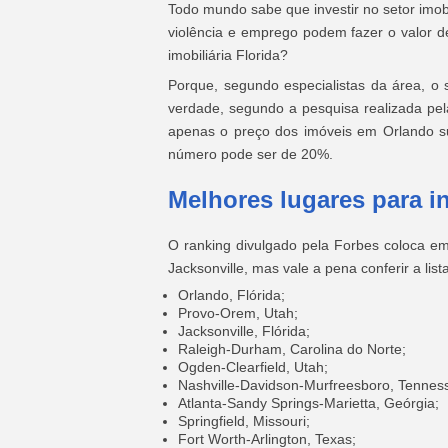
Todo mundo sabe que investir no setor imob
violência e emprego podem fazer o valor d
imobiliária Florida?
Porque, segundo especialistas da área, o s
verdade, segundo a pesquisa realizada pe
apenas o preço dos imóveis em Orlando s
número pode ser de 20%.
Melhores lugares para in
O ranking divulgado pela Forbes coloca em 
Jacksonville, mas vale a pena conferir a list
Orlando, Flórida;
Provo-Orem, Utah;
Jacksonville, Flórida;
Raleigh-Durham, Carolina do Norte;
Ogden-Clearfield, Utah;
Nashville-Davidson-Murfreesboro, Tennes
Atlanta-Sandy Springs-Marietta, Geórgia;
Springfield, Missouri;
Fort Worth-Arlington, Texas;