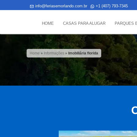
info@feriasemorlando.com.br
+1 (407) 793-7345
HOME
CASAS PARA ALUGAR
PARQUES 
Home
»
Informações
»
Imobiliária florida
C