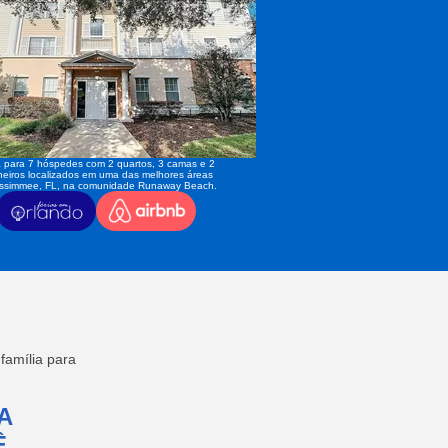
 para 7 hóspedes com 2 quartos, 3 camas e 2
eiros localizados em uma das melhores áreas
issimmee, FL, na comunidade Runaway Beach.
amília para
A
,