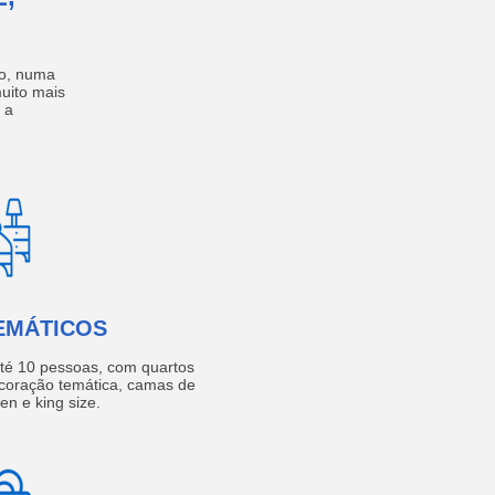
no, numa
muito mais
 a
EMÁTICOS
té 10 pessoas, com quartos
coração temática, camas de
een e king size.