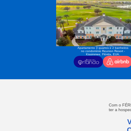
Apartamento 3 quartos e 2 banheiros
no condomínio Reunion Resort -
Kissimmee, Flórida, EUA.
Com o FÉRI
ter a hosp