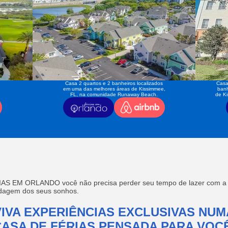
Casa 2 quartos e 2 banheiros localizados
Casa
em uma das melhores áreas de Kissimmee,
banh
FL, na comunidade Runaway Beach.
de K
AS EM ORLANDO você não precisa perder seu tempo de lazer com a f
edagem dos seus sonhos.
VIVA EXPERIÊNCIAS EXCLUSIVAS NUM
CASA DE FÉRIAS PENSADA PARA VOCÊ