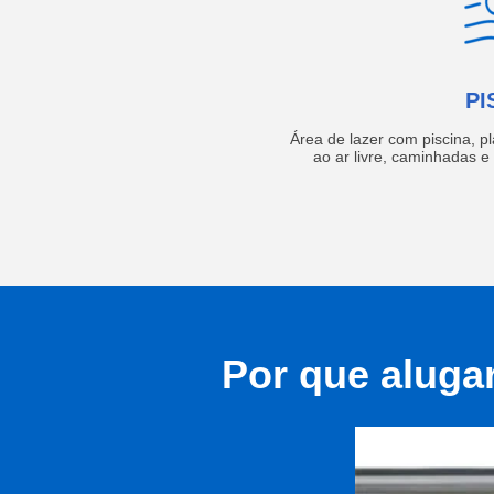
PI
Área de lazer com piscina, p
ao ar livre, caminhadas 
Por que aluga