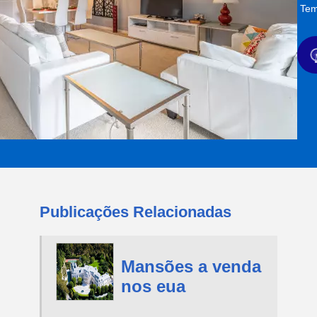
Tem
Publicações Relacionadas
Mansões a venda
nos eua