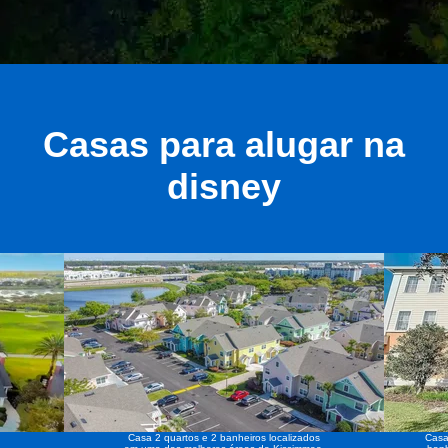
Casas para alugar na
disney
Casa 2 quartos e 2 banheiros localizados
Casa