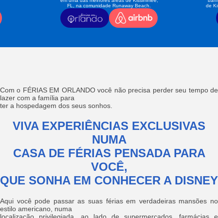
em uma das melhores áreas de Kissimmee,
banh
FL, na comunidade Runaway Beach.
de K
Com o FÉRIAS EM ORLANDO você não precisa perder seu tempo de
lazer com a família para
ter a hospedagem dos seus sonhos.
VIVA EXPERIÊNCIAS EXCLUSIVAS
NUMA
CASA DE FÉRIAS PENSADA PARA
VOCÊ,
QUE SONHA EM CONHECER A DISNEY
Aqui você pode passar as suas férias em verdadeiras mansões no
estilo americano, numa
localização privilegiada, ao lado de supermercados, farmácias e