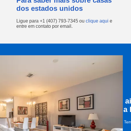
Para saber mais sobre casas
dos estados unidos
Ligue para
+1 (407) 793-7345
ou
clique aqui
e
entre em contato por email.
a
a
Tem