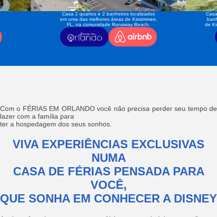
Casa 2 quartos e 2 banheiros localizados
Casa
em uma das melhores áreas de Kissimmee,
banh
FL, na comunidade Runaway Beach.
de K
Com o FÉRIAS EM ORLANDO você não precisa perder seu tempo de
lazer com a família para
ter a hospedagem dos seus sonhos.
VIVA EXPERIÊNCIAS EXCLUSIVAS
NUMA
CASA DE FÉRIAS PENSADA PARA
VOCÊ,
QUE SONHA EM CONHECER A DISNEY