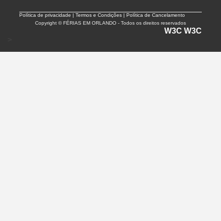
Política de privacidade |
Termos e Condições | Política de Cancelamento
Copyright © FÉRIAS EM ORLANDO - Todos os direitos reservados
W3C
W3C
>