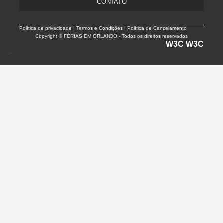
CONTATO
Política de privacidade |
Termos e Condições | Política de Cancelamento
Copyright © FÉRIAS EM ORLANDO - Todos os direitos reservados
W3C
W3C
>