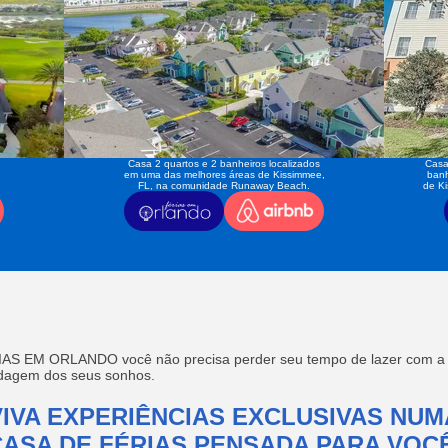
Casa 2 quartos e 2 banheiros localizados
Casa
em uma das melhores áreas de Kissimmee,
banh
FL, na comunidade Runaway Beach.
de K
AS EM ORLANDO você não precisa perder seu tempo de lazer com a f
edagem dos seus sonhos.
VIVA EXPERIÊNCIAS EXCLUSIVAS NUM
CASA DE FÉRIAS PENSADA PARA VOCÊ