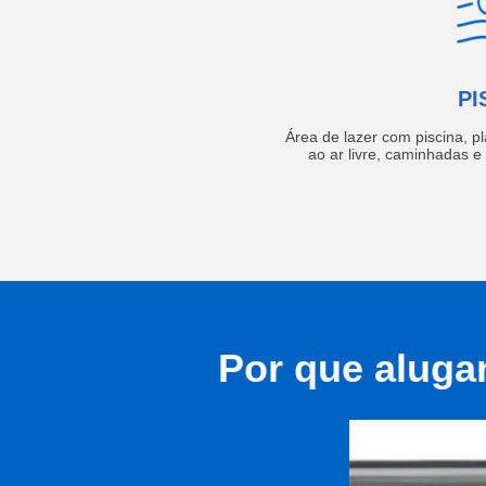
PI
Área de lazer com piscina, p
ao ar livre, caminhadas 
Por que aluga