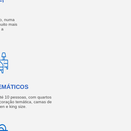
no, numa
muito mais
 a
EMÁTICOS
té 10 pessoas, com quartos
coração temática, camas de
een e king size.