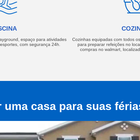
SCINA
COZI
layground, espaço para atividades
Cozinhas equipadas com todos os 
e esportes, com segurança 24h.
para preparar refeições no local
compras no walmart, localiza
r uma casa para suas féri