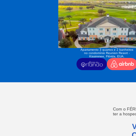
Apartamento 3 quartos e 2 banheiros
no condomínio Reunion Resort -
Kissimmee, Flórida, EUA.
Com o FÉRI
ter a hosp