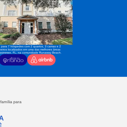
 para 7 hóspedes com 2 quartos, 3 camas e 2
eiros localizados em uma das melhores áreas
issimmee, FL, na comunidade Runaway Beach.
amília para
A
,