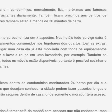
as em condomínios, normalmente, ficam próximas aos famosos
visitantes diariamente. Também ficam próximos aos centros de
res também estão à menos de 20 minutos de carro.
o se economiza em x aspectos. Nos hotéis todo serviço extra é
limentos consumidos nos frigobares dos quartos, toalhas extras,
lugar uma casa ela já está mobiliada com todos os equipamentos
air e lavar a roupa em uma lavanderia, por exemplo. Também se
 todos os móveis estão disponíveis, portanto é possível cozinhar e
antes.
ficam dentro de condomínios monitorados 24 horas por dia e o
stas que desejam conhecer a cidade podem fazer passeios longos e
arão seguros dentro de casa, onde somente o morador terá acesso.
ados à tomar café da manhã com pessoas que não conhecem, mas