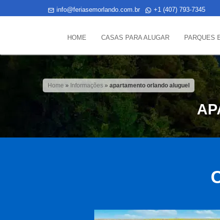
info@feriasemorlando.com.br
+1 (407) 793-7345
HOME
CASAS PARA ALUGAR
PARQUES 
Home
»
Informações
»
apartamento orlando aluguel
AP
C