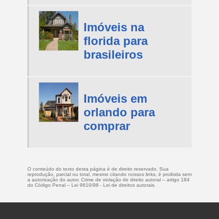
Imóveis na
florida para
brasileiros
Imóveis em
orlando para
comprar
O conteúdo do texto desta página é de direito reservado. Sua
reprodução, parcial ou total, mesmo citando nossos links, é proibida sem
a autorização do autor. Crime de violação de direito autoral – artigo 184
do Código Penal –
Lei 9610/98 - Lei de direitos autorais
.