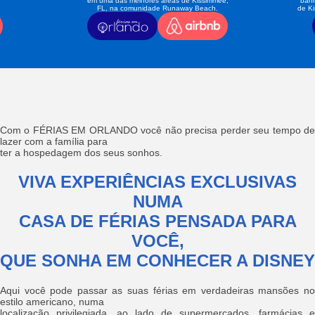
em uma das melhores áreas de Kissimmee,
banh
FL, na comunidade Runaway Beach.
de K
Com o FÉRIAS EM ORLANDO você não precisa perder seu tempo de
lazer com a família para
ter a hospedagem dos seus sonhos.
VIVA EXPERIÊNCIAS EXCLUSIVAS
NUMA
CASA DE FÉRIAS PENSADA PARA
VOCÊ,
QUE SONHA EM CONHECER A DISNEY
Aqui você pode passar as suas férias em verdadeiras mansões no
estilo americano, numa
localização privilegiada, ao lado de supermercados, farmácias e