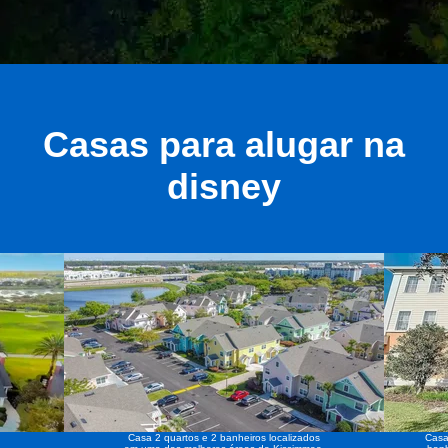
Casas para alugar na
disney
Casa 2 quartos e 2 banheiros localizados
Casa