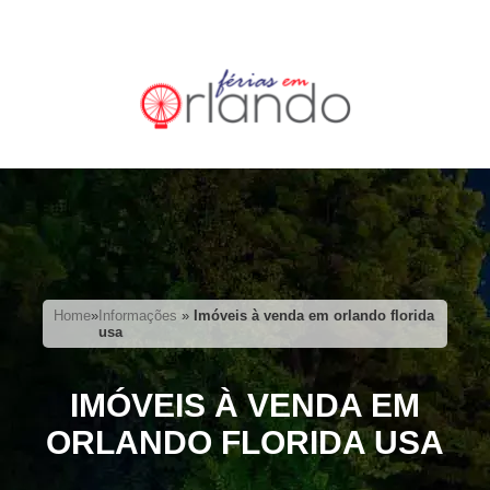
Home
»
Informações
»
Imóveis à venda em orlando florida
usa
IMÓVEIS À VENDA EM
ORLANDO FLORIDA USA