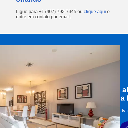
Ligue para
+1 (407) 793-7345
ou
clique aqui
e
entre em contato por email.
a
a
Tem