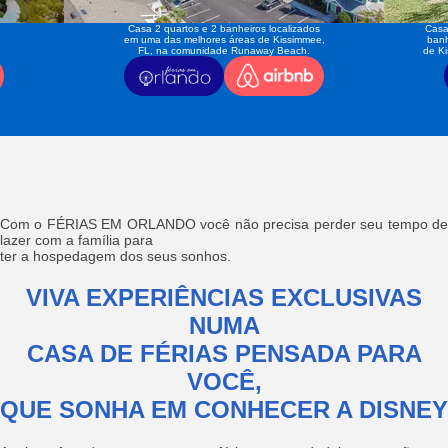
Casa 2 quartos e 2 banheiros localizados
Casa
em uma das melhores áreas de Kissimmee,
banh
FL, na comunidade Runaway Beach.
de K
Com o FÉRIAS EM ORLANDO você não precisa perder seu tempo de
lazer com a família para
ter a hospedagem dos seus sonhos.
VIVA EXPERIÊNCIAS EXCLUSIVAS
NUMA
CASA DE FÉRIAS PENSADA PARA
VOCÊ,
QUE SONHA EM CONHECER A DISNEY