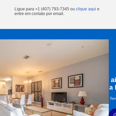
Ligue para
+1 (407) 793-7345
ou
clique aqui
e
entre em contato por email.
a
a
Tem