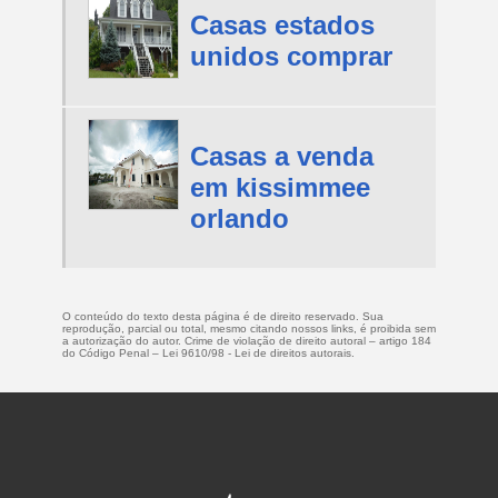
Casas estados
unidos comprar
Casas a venda
em kissimmee
orlando
O conteúdo do texto desta página é de direito reservado. Sua
reprodução, parcial ou total, mesmo citando nossos links, é proibida sem
a autorização do autor. Crime de violação de direito autoral – artigo 184
do Código Penal –
Lei 9610/98 - Lei de direitos autorais
.