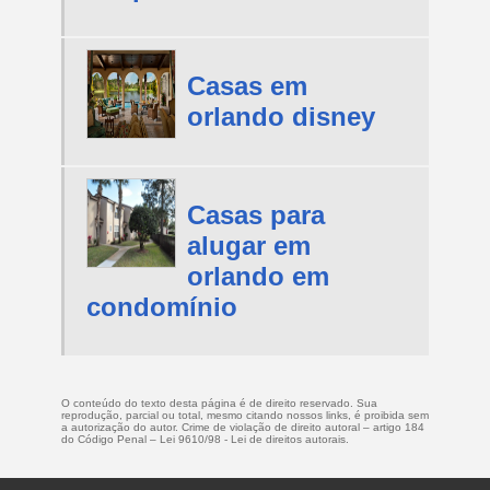
Casas em
orlando disney
Casas para
alugar em
orlando em
condomínio
O conteúdo do texto desta página é de direito reservado. Sua
reprodução, parcial ou total, mesmo citando nossos links, é proibida sem
a autorização do autor. Crime de violação de direito autoral – artigo 184
do Código Penal –
Lei 9610/98 - Lei de direitos autorais
.