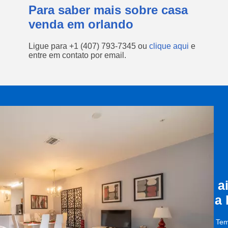
Para saber mais sobre casa
venda em orlando
Ligue para
+1 (407) 793-7345
ou
clique aqui
e
entre em contato por email.
a
a
Tem