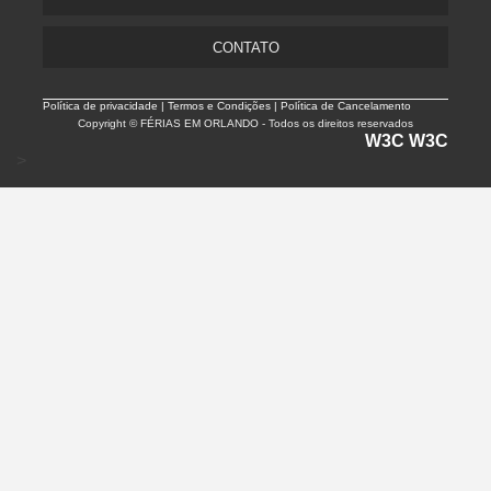
CONTATO
Política de privacidade |
Termos e Condições | Política de Cancelamento
Copyright © FÉRIAS EM ORLANDO - Todos os direitos reservados
W3C
W3C
>