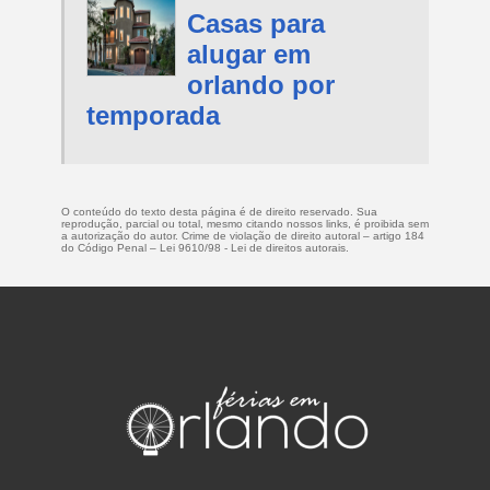
Casas para
alugar em
orlando por
temporada
O conteúdo do texto desta página é de direito reservado. Sua
reprodução, parcial ou total, mesmo citando nossos links, é proibida sem
a autorização do autor. Crime de violação de direito autoral – artigo 184
do Código Penal –
Lei 9610/98 - Lei de direitos autorais
.