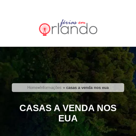
Home
»
Informações
»
casas a venda nos eua
CASAS A VENDA NOS
EUA